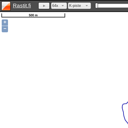
Rastit.fi
64x
K-piste
500 m
+
−