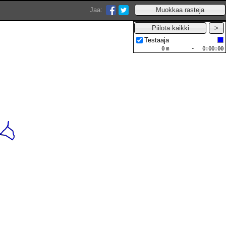
Jaa:
Testaaja
0
m
-
0:00:00