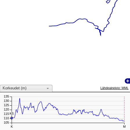
Korkeudet (m)
Lähdeaineisto: MML
135
130
125
120
KS
KS
115
110
105
K
M