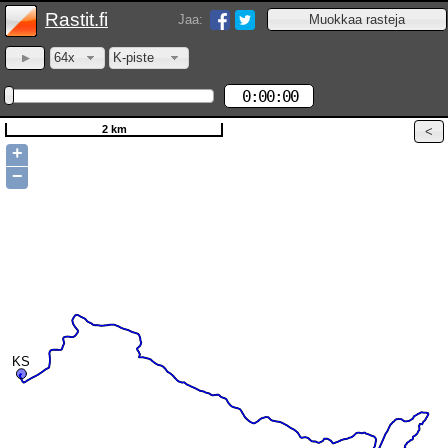
Rastit.fi
Jaa:
64x
K-piste
0:00:00
2 km
+
−
KS
KS