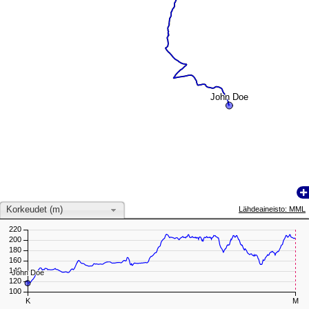
John Doe
John Doe
Korkeudet (m)
Lähdeaineisto: MML
220
200
180
160
140
John Doe
John Doe
120
100
K
M