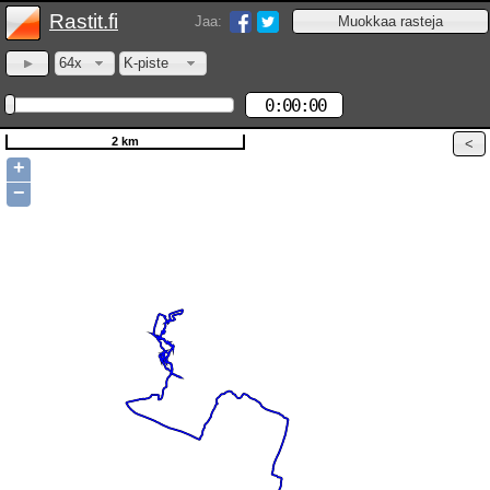
Rastit.fi
Jaa:
64x
K-piste
0:00:00
2 km
+
−