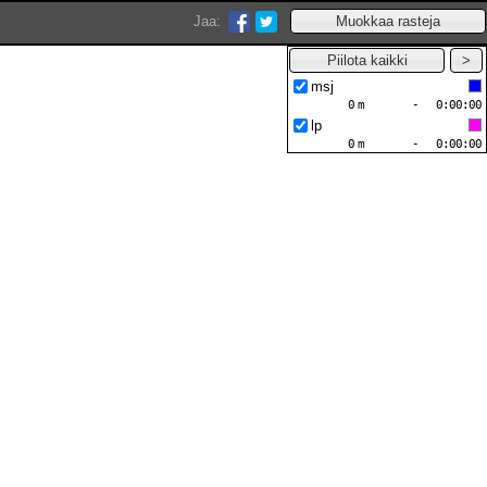
Jaa:
msj
0
m
-
0:00:00
lp
0
m
-
0:00:00