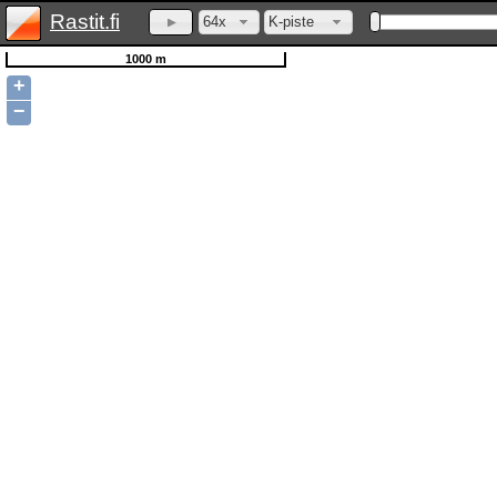
Rastit.fi
64x
K-piste
1000 m
+
−