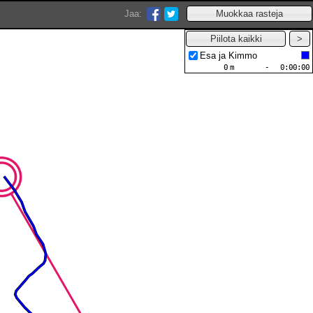
Jaa:
Esa ja Kimmo
0
m
-
0:00:00