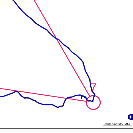
7
7
Lähdeaineisto: MML