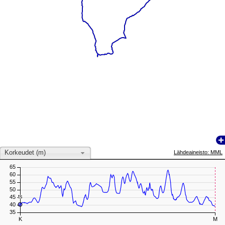
Korkeudet (m)
Lähdeaineisto: MML
65
60
55
50
ts
ts
45
40
35
K
M