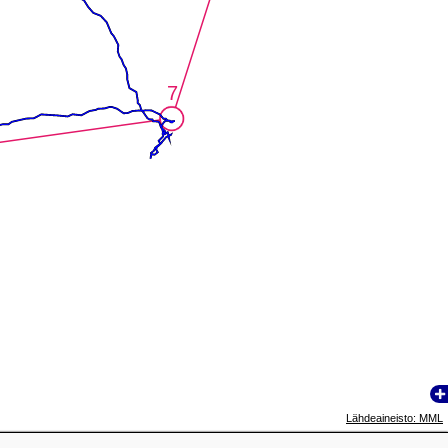
7
7
Lähdeaineisto: MML