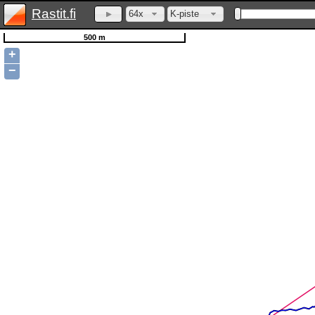
Rastit.fi
64x
K-piste
500 m
+
−