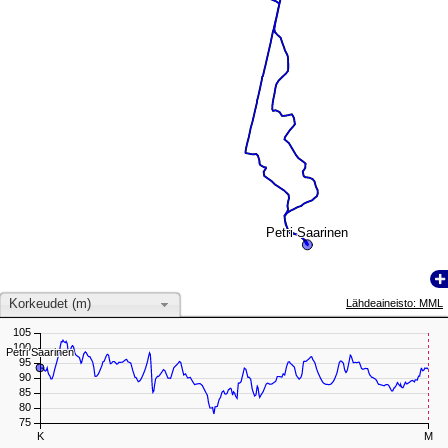
Petri Saarinen
Petri Saarinen
Korkeudet (m)
Lähdeaineisto: MML
105
100
Petri Saarinen
Petri Saarinen
95
90
85
80
75
K
M