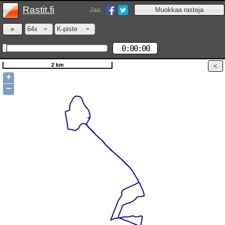
Rastit.fi
Jaa:
64x
K-piste
0:00:00
2 km
+
−