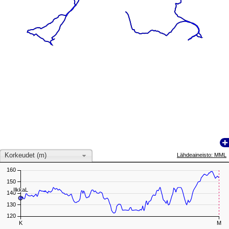
Korkeudet (m)
Lähdeaineisto: MML
160
150
IlkkaL
IlkkaL
140
130
120
K
M