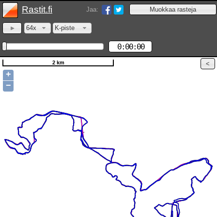
Rastit.fi
Jaa:
64x
K-piste
0:00:00
2 km
+
−