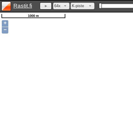
Rastit.fi
64x
K-piste
1000 m
+
−