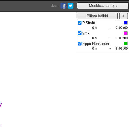
Jaa:
P.Sirviö
0
m
-
0:00:00
vmk
0
m
-
0:00:00
Eppu Honkanen
0
m
-
0:00:00