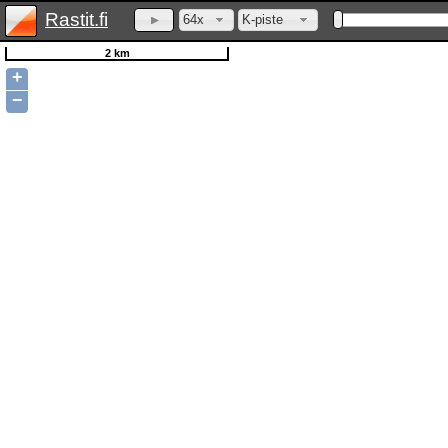
Rastit.fi
64x
K-piste
2 km
+
−