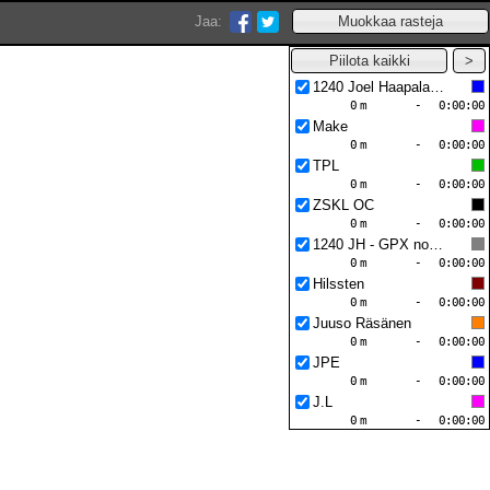
Jaa:
1240 Joel Haapalainen
0
m
-
0:00:00
Make
0
m
-
0:00:00
TPL
0
m
-
0:00:00
ZSKL OC
0
m
-
0:00:00
1240 JH - GPX noise corrected
0
m
-
0:00:00
Hilssten
0
m
-
0:00:00
Juuso Räsänen
0
m
-
0:00:00
JPE
0
m
-
0:00:00
J.L
0
m
-
0:00:00