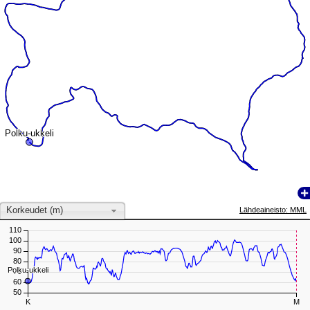
Polku-ukkeli
Polku-ukkeli
Korkeudet (m)
Lähdeaineisto: MML
110
100
90
80
Polku-ukkeli
Polku-ukkeli
70
60
50
K
M