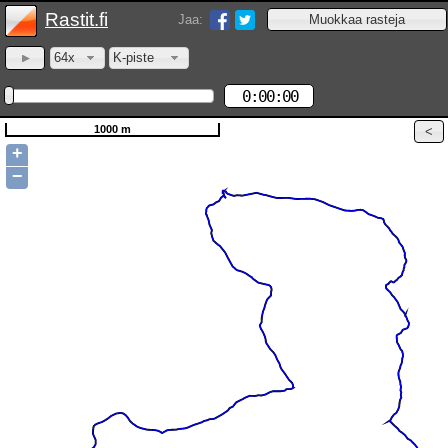
Rastit.fi
Jaa:
64x
K-piste
0:00:00
1000 m
+
−