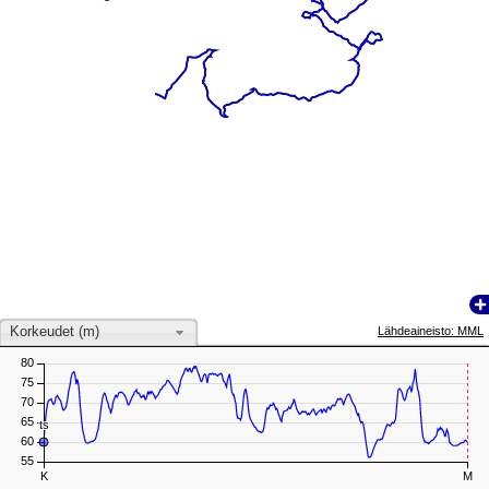
Korkeudet (m)
Lähdeaineisto: MML
80
75
70
65
ts
ts
60
55
K
M