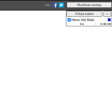
Jaa:
Heino Veli Matti
0
m
-
0:00:00