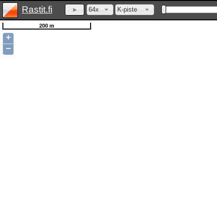
Rastit.fi
64x
K-piste
200 m
+
−