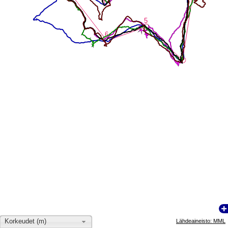
5
5
6
6
4
4
Korkeudet (m)
Lähdeaineisto: MML