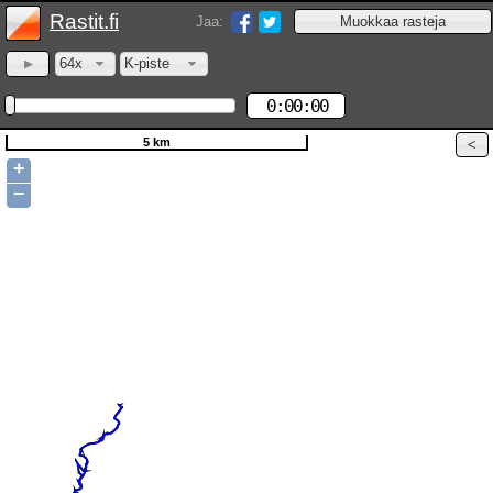
Rastit.fi
Jaa:
64x
K-piste
0:00:00
5 km
+
−