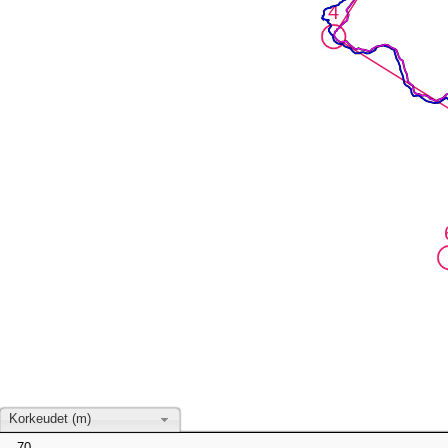
4
4
Korkeudet (m)
70