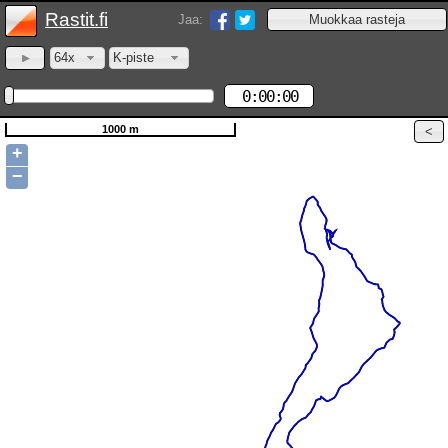
Rastit.fi
Jaa:
64x
K-piste
0:00:00
1000 m
+
−