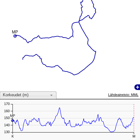
MP
MP
Korkeudet (m)
Lähdeaineisto: MML
170
160
MP
MP
150
140
130
K
M