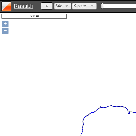
Rastit.fi
64x
K-piste
500 m
+
−