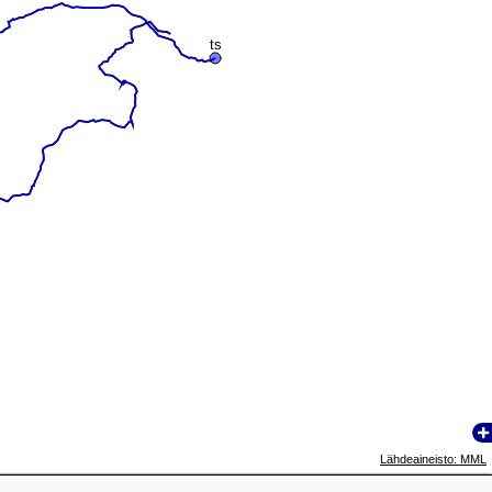
ts
ts
Lähdeaineisto: MML