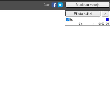
Jaa:
ts
0
m
-
0:00:00