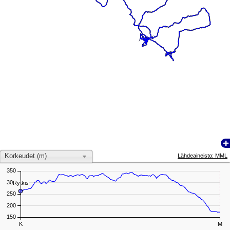
Korkeudet (m)
Lähdeaineisto: MML
350
300
Rytkis
Rytkis
250
200
150
K
M