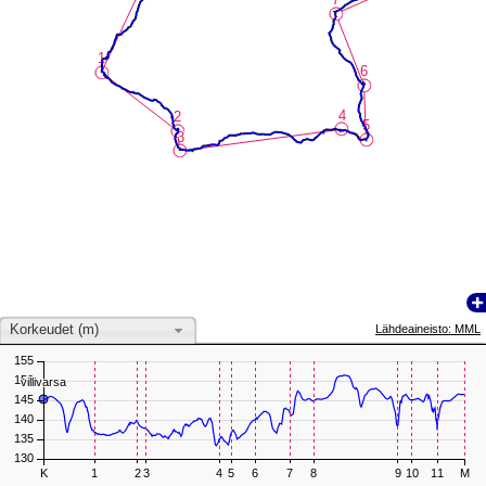
1
1
6
6
4
4
2
2
5
5
3
3
Korkeudet (m)
Lähdeaineisto: MML
155
150
villivarsa
villivarsa
145
140
135
130
K
1
2
3
4
5
6
7
8
9
10
11
M