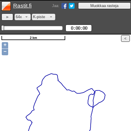
Rastit.fi
Jaa:
64x
K-piste
0:00:00
2 km
+
−