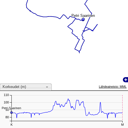
Petri Saarinen
Petri Saarinen
Korkeudet (m)
Lähdeaineisto: MML
110
100
Petri Saarinen
Petri Saarinen
90
80
K
M