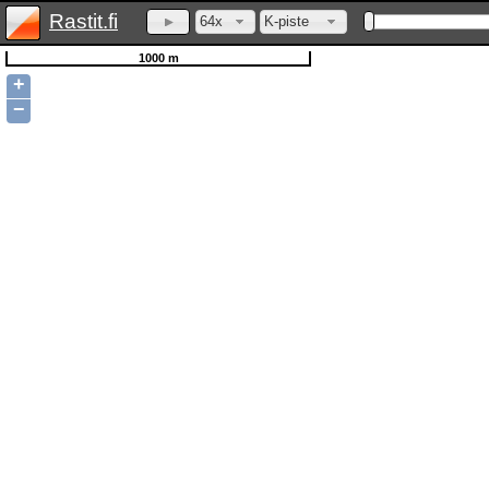
Rastit.fi
64x
K-piste
1000 m
+
−