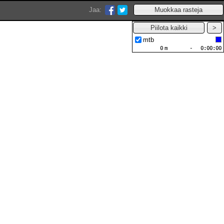
Jaa:
mtb
0
m
-
0:00:00