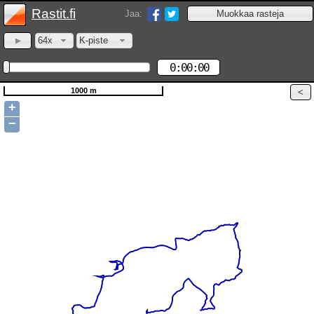
Rastit.fi
Jaa:
64x
K-piste
0:00:00
1000 m
+
−