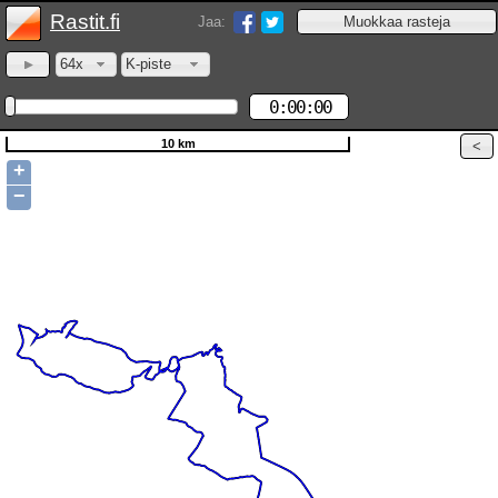
Rastit.fi
Jaa:
64x
K-piste
0:00:00
10 km
+
−