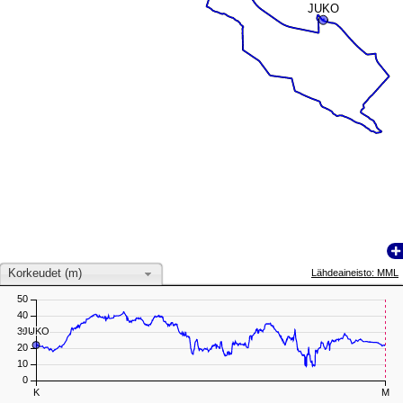
JUKO
JUKO
Korkeudet (m)
Lähdeaineisto: MML
50
40
JUKO
JUKO
30
20
10
0
K
M