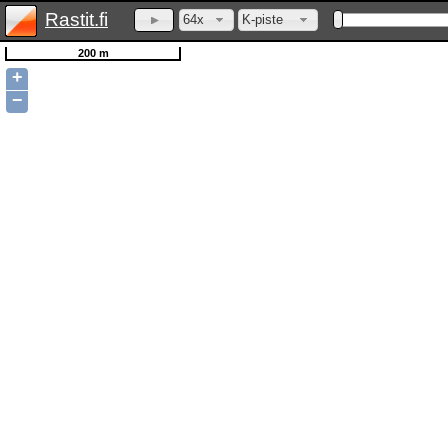
Rastit.fi
64x
K-piste
200 m
+
−