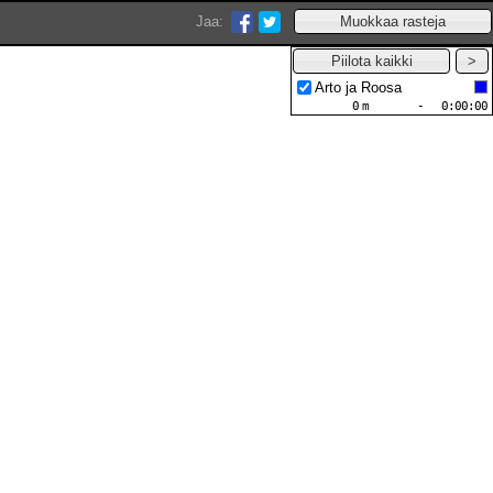
Jaa:
Arto ja Roosa
0
m
-
0:00:00