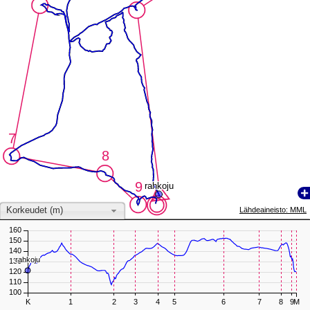
7
7
8
8
9
9
rahkoju
rahkoju
Korkeudet (m)
Lähdeaineisto: MML
160
150
140
rahkoju
rahkoju
130
120
110
100
K
1
2
3
4
5
6
7
8
9
M