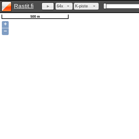
Rastit.fi
64x
K-piste
500 m
+
−