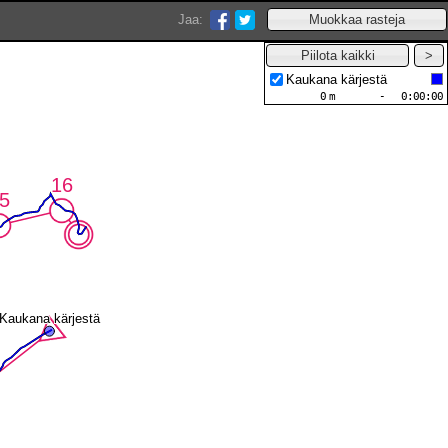
Jaa:
Kaukana kärjestä
0
m
-
0:00:00
16
16
5
5
Kaukana kärjestä
Kaukana kärjestä