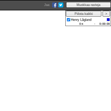
Jaa:
Henry Lågland
0
m
-
0:00:00