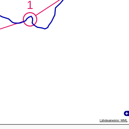
1
1
Lähdeaineisto: MML