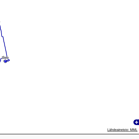
thm
thm
Lähdeaineisto: MML