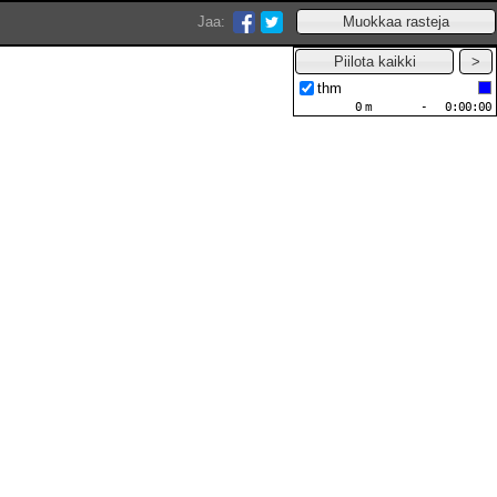
Jaa:
thm
0
m
-
0:00:00