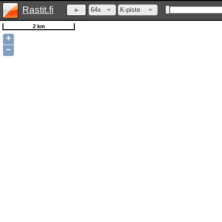
Rastit.fi
64x
K-piste
2 km
+
−