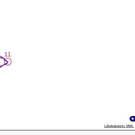
11
11
Lähdeaineisto: MML