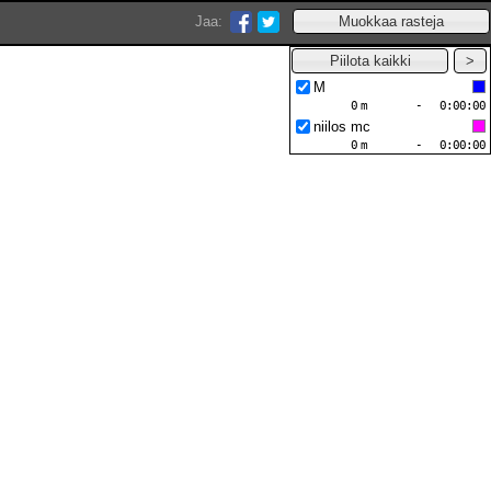
Jaa:
M
0
m
-
0:00:00
niilos mc
0
m
-
0:00:00