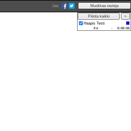
Jaa:
Haapis Testi
0
m
-
0:00:00