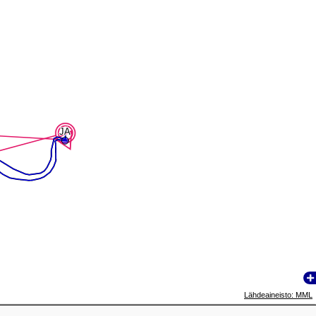
JA
JA
Lähdeaineisto: MML