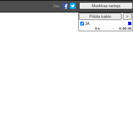
Jaa:
JA
0
m
-
0:00:00