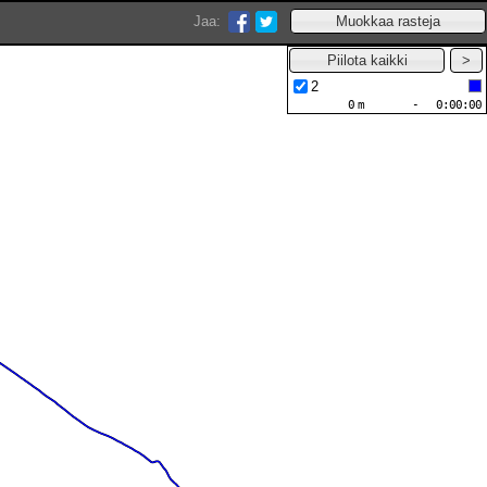
Jaa:
2
0
m
-
0:00:00