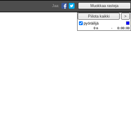
Jaa:
pyöräilijä
0
m
-
0:00:00