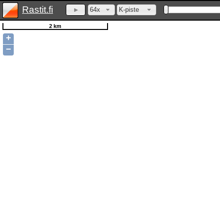
Rastit.fi
64x
K-piste
2 km
+
−