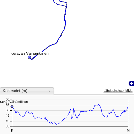
Keravan Väinämöinen
Keravan Väinämöinen
Korkeudet (m)
Lähdeaineisto: MML
60
ravan Väinämöinen
ravan Väinämöinen
55
50
45
40
35
K
M