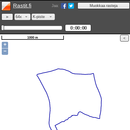
Rastit.fi
Jaa:
64x
K-piste
0:00:00
1000 m
+
−