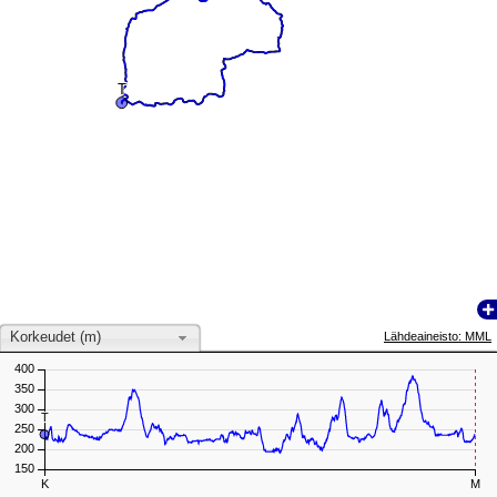
T
T
Korkeudet (m)
Lähdeaineisto: MML
400
350
300
T
T
250
200
150
K
M