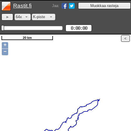
Rastit.fi
Jaa:
64x
K-piste
0:00:00
20 km
+
−