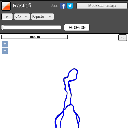
Rastit.fi
Jaa:
64x
K-piste
0:00:00
1000 m
+
−