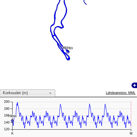
Hiihto
Hiihto
Korkeudet (m)
Lähdeaineisto: MML
200
180
160
Hiihto
Hiihto
140
120
K
M