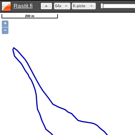
Rastit.fi
64x
K-piste
200 m
+
−