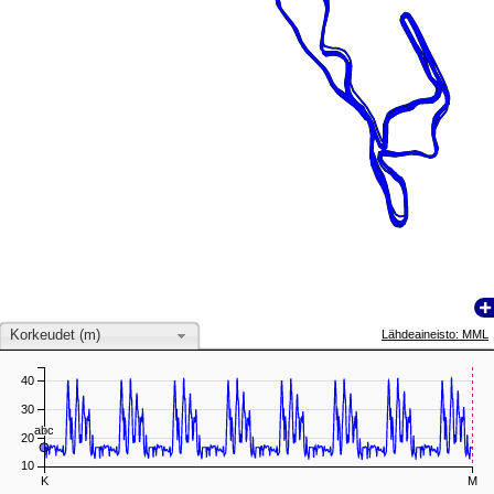
Korkeudet (m)
Lähdeaineisto: MML
40
30
abc
abc
20
10
K
M