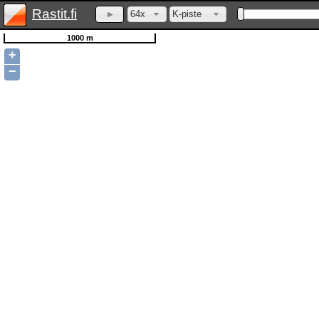
Rastit.fi
64x
K-piste
1000 m
+
−