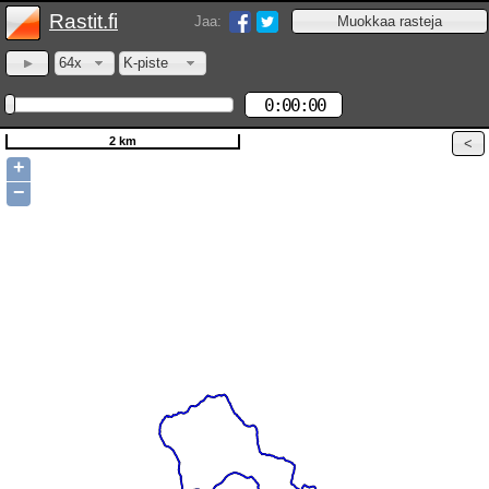
Rastit.fi
Jaa:
64x
K-piste
0:00:00
2 km
+
−