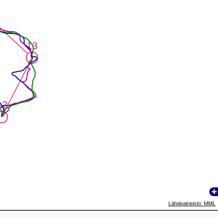
13
13
12
12
Lähdeaineisto: MML