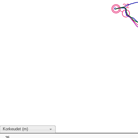
22
22
Korkeudet (m)
25