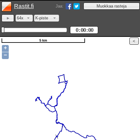
Rastit.fi
Jaa:
64x
K-piste
0:00:00
5 km
+
−