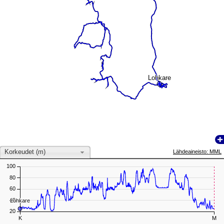
Lohkare
Lohkare
Korkeudet (m)
Lähdeaineisto: MML
100
80
60
40
Lohkare
Lohkare
20
K
M