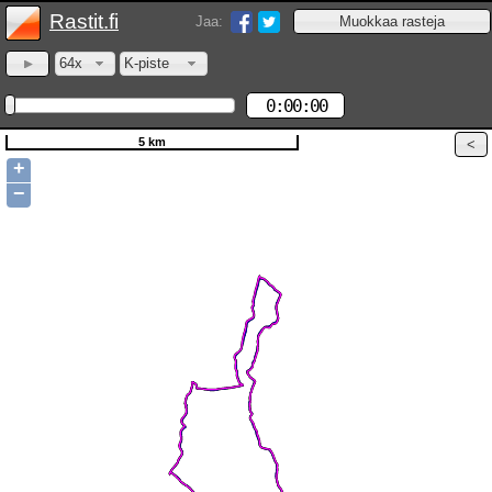
Rastit.fi
Jaa:
64x
K-piste
0:00:00
5 km
+
−