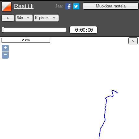
Rastit.fi
Jaa:
64x
K-piste
0:00:00
2 km
+
−