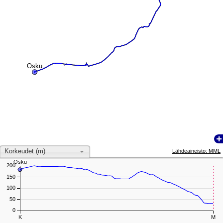
Osku
Osku
Korkeudet (m)
Lähdeaineisto: MML
Osku
Osku
200
150
100
50
0
K
M