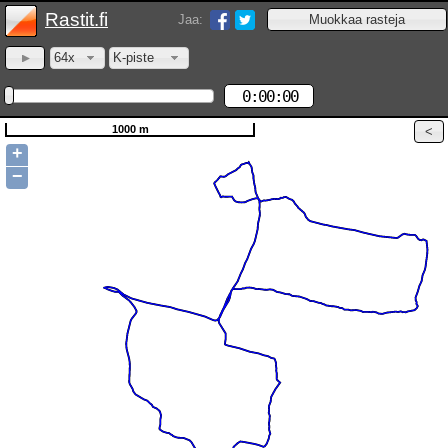
Rastit.fi
Jaa:
64x
K-piste
0:00:00
1000 m
+
−