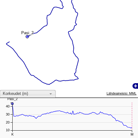
Pasi_2
Pasi_2
Korkeudet (m)
Lähdeaineisto: MML
Pasi_2
Pasi_2
40
30
20
10
K
M